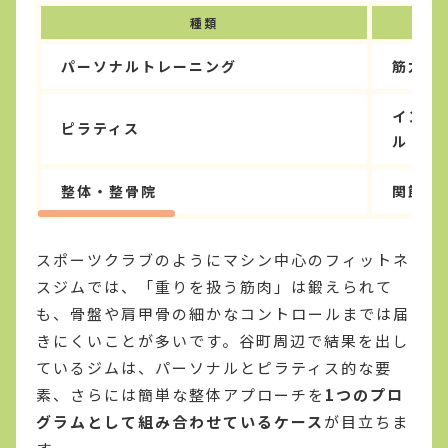
種類
パーソナルトレーニング
筋力ア
インナ
ピラティス
ル
整体・整骨院
関節と
スポーツクラブのようにマシン中心のフィットネ
スジムでは、「重りを扱う筋肉」は鍛えられて
も、骨盤や肩甲骨の細かなコントロールまでは届
きにくいことが多いです。谷町周辺で結果を出し
ているジムは、パーソナルとピラティス的な要
素、さらには簡単な整体アプローチを
1つのプロ
グラムとして組み合わせているケース
が目立ちま