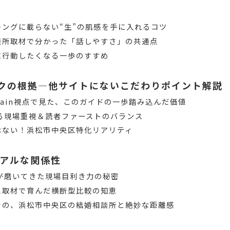
キングに載らない“生”の肌感を手に入れるコツ
談所取材で分かった「話しやすさ」の共通点
に行動したくなる一歩のすすめ
ンクの根拠―他サイトにないこだわりポイント解説
on Gain視点で見た、このガイドの一歩踏み込んだ価値
支える現場重視＆読者ファーストのバランス
はない！浜松市中央区特化リアリティ
アルな関係性
集部が磨いてきた現場目利き力の秘密
ス取材で育んだ横断型比較の知恵
その、浜松市中央区の結婚相談所と絶妙な距離感