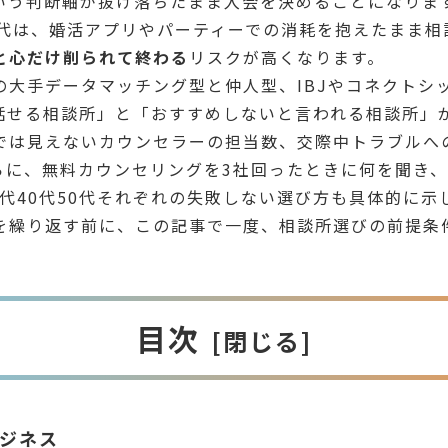
いう判断軸が抜け落ちたまま入会を決めることになります
世代は、婚活アプリやパーティーでの消耗を抱えたまま相
と心だけ削られて終わる
リスクが高くなります。
の大手データマッチング型と仲人型、IBJやコネクトシ
話せる相談所」と「おすすめしないと言われる相談所」
では見えないカウンセラーの担当数、交際中トラブルへ
らに、無料カウンセリングを3社回ったときに何を聞き
0代40代50代それぞれの失敗しない選び方も具体的に
を繰り返す前に、この記事で一度、相談所選びの前提条
目次
ジネス