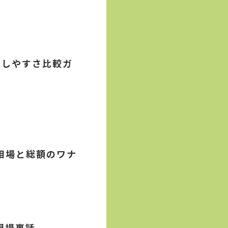
話しやすさ比較ガ
相場と総額のワナ
現場裏話