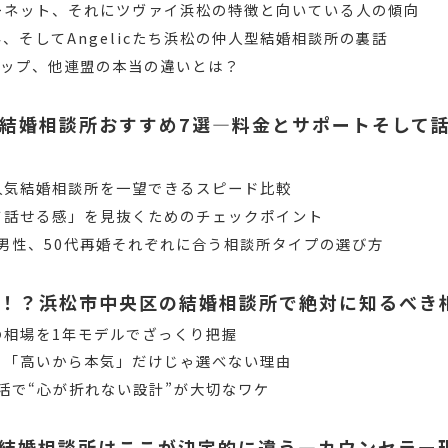
ーネット、それにツヴァイ浜松の特徴と向いている人の傾向
、そしてAngelicたち浜松の仲人型結婚相談所の裏話
シップ、他連盟の本当の違いとは？
結婚相談所おすすめ7選―料金とサポートそして
人気結婚相談所を一望できるスピード比較
て話せる感」を見抜くためのチェックポイント
代男性、50代再婚それぞれに合う相談所タイプの選び方
！？浜松市中央区の結婚相談所で絶対に知るべき
の相場を1年モデルでざっくり把握
」「高いから本気」だけじゃ選べない理由
婚活で“心が折れない設計”が大切なワケ
結婚相談所はここが決定的に違う―カウンセラー