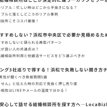
のリアル：忙しい時はどこから手抜きになる？
ラブルと落としどころのリアル事例
相談所こそコスパ最強！
すすめしない？浜松市中央区で必要か見極めるた
すすめしないと語られる典型パターン
性が良い人の共通点は？
結婚相談所利用と他婚活サービスをどう選ぶべきか
ング3社巡りで得する！浜松で失敗しない聞き方
代男性が聞くべき鉄板質問5選
ません」と伝えた時の対応で見抜く押し売り度
相性はLINEやメールの温度で分かる！
安心して話せる結婚相談所を探す方へ―LocaBi