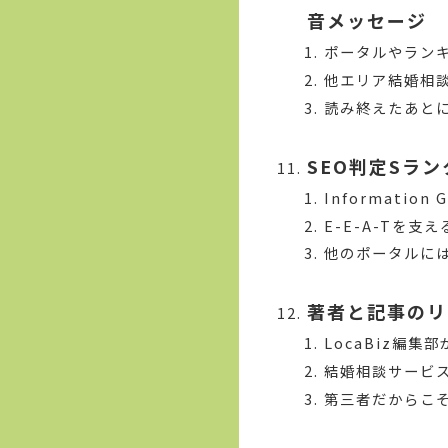
音メッセージ
ポータルやラン
他エリア結婚相
読み終えたあと
SEO判定Sラ
Informati
E-E-A-Tを
他のポータルに
著者と記事のリ
LocaBiz編
結婚相談サービ
第三者だからこ