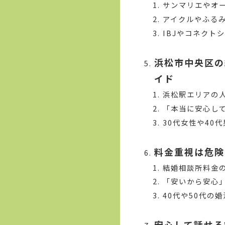
サンマリエやオ
アイクルやふるみ
IBJやコネクト
浜松市中央区の
イド
浜松駅エリアの
「本当に安心し
30代女性や40
料金重視は危険
結婚相談所料金
「安いから安心
40代や50代の
安心して話せる