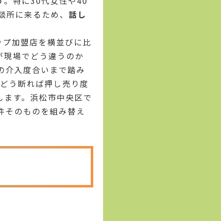
。特に30代女性や40
談所に来るため、
話し
ップ加盟店を横並びに比
が現場でどう違うのか
の介入度合いまで踏み
、どう断れば押し売り度
示します。浜松市中央区で
件そのものを組み替え