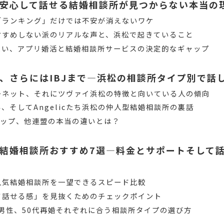
安心して話せる結婚相談所が見つからない本当の
「ランキング」だけでは不安が消えないワケ
すすめしない派のリアルな声と、浜松で起きていること
たい、アプリ婚活と結婚相談所サービスの決定的なギャップ
、さらにはIBJまで―浜松の相談所タイプ別で話
ーネット、それにツヴァイ浜松の特徴と向いている人の傾向
、そしてAngelicたち浜松の仲人型結婚相談所の裏話
シップ、他連盟の本当の違いとは？
結婚相談所おすすめ7選―料金とサポートそして
人気結婚相談所を一望できるスピード比較
て話せる感」を見抜くためのチェックポイント
代男性、50代再婚それぞれに合う相談所タイプの選び方