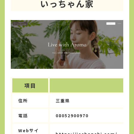
いっちゃん家
項目
住所
三重県
電話
08052900970
Webサイ
https://icchanchi.com/