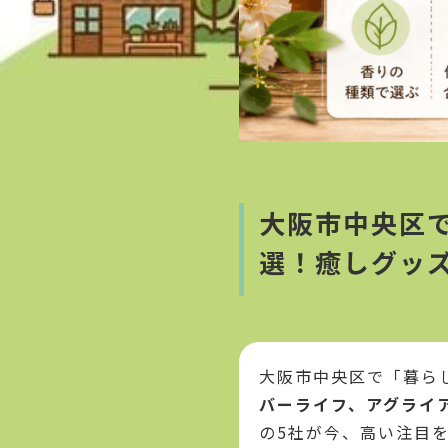
大阪市中央区
選！癒しグッ
大阪市中央区で「暮ら
バーライフ、アグライ
の5社が今、高い注目