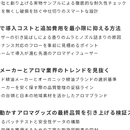
会社と創り上げる実物サンプルによる徹底的な耐久性チェック
きを無くし破損を防ぐ中仕切りのスマートな設計
で導入コストと追加費用を最小限に抑える方法
ーザーの引き延ばしによる香りのムラとノズル詰まりの原因
テナンス対応のフローを事前に見極めるポイント
ルームで導入が進む先進のアロマディフューザー
メーカーとアロマ業界のトレンドを見抜く
ード精油メーカーとオーガニック精油ブランドの選択基準
メーカーを安く探す際の品質管理の妥協ライン
ーの台頭と日本の地域素材を活かしたアロマブランド
動かすアロマグッズの最終品質を引き上げる検証
よるパッチテストと安全性データの構築
い評価を獲得するための丁寧な取扱説明書の同封