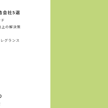
造会社5選
ンド
向上の解決策
フレグランス
り
礎