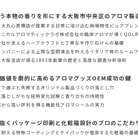
う本物の香りを形にする大阪市中央区のアロマ製
フ大丸心斎橋店が提案する日常に溶け込む純植物性ピュアブレ
リニカルアロマティックラボ株式会社の臨床アロマが導くQOL
会社が支えるハーブクラフトと丁寧な手作り石けんの基礎
カンパニーによる上質な空間演出を叶えるイタリア発のルーム
大阪支店が誇る1893年創業の歴史と高度な調香分析技術
価値を劇的に高めるアロマグッズOEM成功の鍵
けで選ぶと失敗するオリジナル製品づくりの落とし穴
見落としがちな経時変化試験と香り立ちの持続性
場から高い評判を得る機能性アロマシールの実力
抜くパッケージ印刷と化粧箱設計のプロのこだわ
に耐える特殊コーティングとケイパックが推奨する化粧箱の基