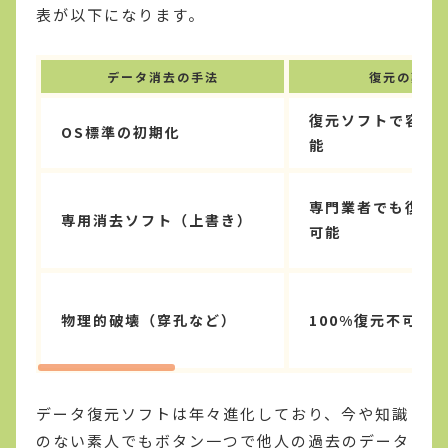
表が以下になります。
データ消去の手法
復元の難易
復元ソフトで容易
OS標準の初期化
能
専門業者でも復元
専用消去ソフト（上書き）
可能
物理的破壊（穿孔など）
100%復元不可能
データ復元ソフトは年々進化しており、今や知識
のない素人でもボタン一つで他人の過去のデータ