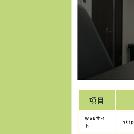
項目
Webサイ
http
ト