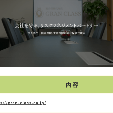
内容
s://gran-class.co.jp/