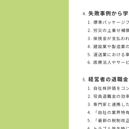
失敗事例から学
標準パッケージ
労災の上乗せ補
保険金が支払わ
建設業や製造業
運送業における
医療法人やサー
経営者の退職金
自社株評価をコ
役員退職金の効
専門家と連携し
「自社の業界特
「最新の税制改
トラブル発生時