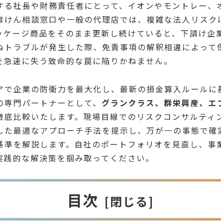
する社長や財務責任者にとって、イオンやモントレー、
ほけん相談窓口や一般の代理店では、複雑な法人リスク
ッケージ商品をそのまま更新し続けていると、下請け企
ぬトラブルが発生した際、免責事項の解釈相違によって
を急速に失う致命的な罠に陥りかねません。
アで企業の防衛力を最大化し、最新の損金算入ルールに
の専門パートナーとして、
グランクラス、群栄興産、エ
徹底比較いたします。現場目線でのリスクコンサルティ
した最適なアプローチ手法を提示し、万が一の事態で確
基準を解説します。自社のポートフォリオを見直し、事
実践的な解決策を掴み取ってください。
目次