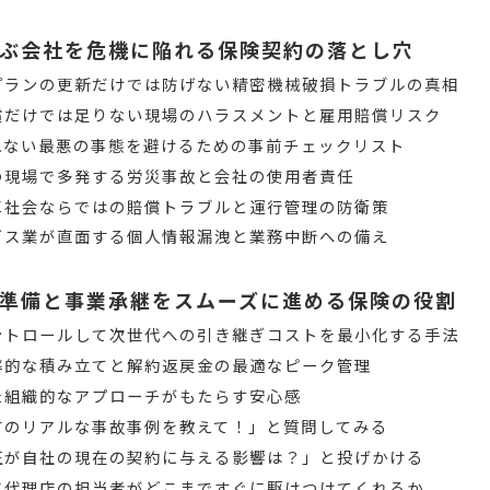
ぶ会社を危機に陥れる保険契約の落とし穴
プランの更新だけでは防げない精密機械破損トラブルの真相
償だけでは足りない現場のハラスメントと雇用賠償リスク
れない最悪の事態を避けるための事前チェックリスト
の現場で多発する労災事故と会社の使用者責任
車社会ならではの賠償トラブルと運行管理の防衛策
ビス業が直面する個人情報漏洩と業務中断への備え
準備と事業承継をスムーズに進める保険の役割
ントロールして次世代への引き継ぎコストを最小化する手法
率的な積み立てと解約返戻金の最適なピーク管理
た組織的なアプローチがもたらす安心感
有のリアルな事故事例を教えて！」と質問してみる
正が自社の現在の契約に与える影響は？」と投げかける
に代理店の担当者がどこまですぐに駆けつけてくれるか