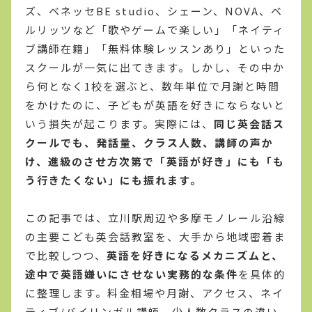
ズ、ベネッセBE studio、シェーン、NOVA、ベ
ルリッツなど「歌やゲームで楽しい」「ネイティ
ブ講師在籍」「無料体験レッスンあり」といった
スクールが一気に出てきます。しかし、その中か
ら何となく1校を選ぶと、数年単位で月謝と時間
をかけたのに、子どもが英語を好きにならないと
いう損失が起こります。実際には、
同じ英会話ス
クールでも、発話量、クラス人数、講師の声か
け、進級のさせ方次第で「英語が好き」にも「も
う行きたくない」にも振れます。
この記事では、立川駅周辺や多摩モノレール沿線
の主要こども英会話教室を、大手から地域密着ま
で比較しつつ、
英語を好きになるメカニズムと、
途中で英語嫌いにさせない実務的な条件
を具体的
に整理します。料金相場や月謝、アクセス、ネイ
ティブ/バイリンガル講師、少人数クラスの違い