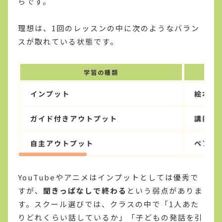
らです。
理想は、1回のレッスンの中に次のようなバラン
スが取れている状態です。
学習の種類
インプット
絵本の
ガイド付きアウトプット
講師の
自主アウトプット
ペアゲ
YouTubeやアニメはインプットとしては優秀で
すが、
聞きっぱなしで終わる
という弱点がありま
す。スクール選びでは、クラスの中で「1人あた
りどれくらい話しているか」「子どもの発話を引