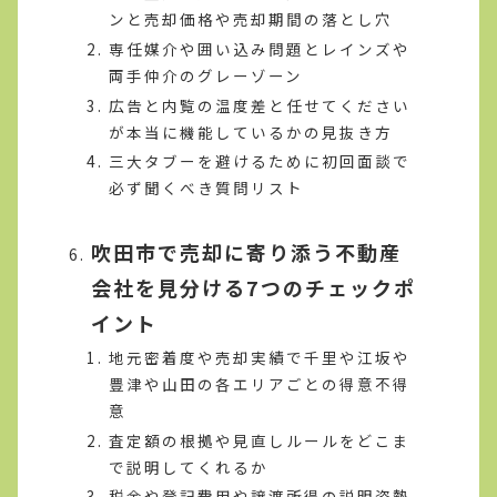
ンと売却価格や売却期間の落とし穴
専任媒介や囲い込み問題とレインズや
両手仲介のグレーゾーン
広告と内覧の温度差と任せてください
が本当に機能しているかの見抜き方
三大タブーを避けるために初回面談で
必ず聞くべき質問リスト
吹田市で売却に寄り添う不動産
会社を見分ける7つのチェックポ
イント
地元密着度や売却実績で千里や江坂や
豊津や山田の各エリアごとの得意不得
意
査定額の根拠や見直しルールをどこま
で説明してくれるか
税金や登記費用や譲渡所得の説明姿勢