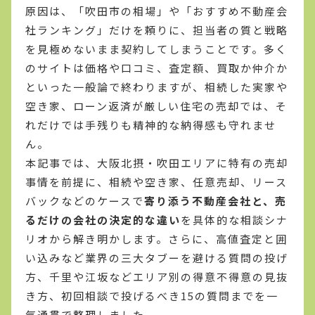
原因は、「吹田市の相場」や「おすすめ不動産会
社ランキング」だけを頼りに、担当者の質と戦略
を見極めないまま契約してしまうことです。多く
のサイトは価格や口コミ、査定額、買取か仲介か
といった一般論で終わりますが、相続した実家や
空き家、ローン返済が厳しい住宅の売却では、そ
れだけでは手残りも精神的な納得感も守れませ
ん。
本記事では、大阪北摂・吹田エリアに特有の売却
事情を前提に、相続や空き家、任意売却、リース
バックなどのケースで
寄り添う不動産会社と、売
るだけの会社の決定的な違い
を具体的な相談シナ
リオから解き明かします。さらに、高値査定と囲
い込みなど業界の三大タブーを避ける質問の投げ
方、千里や江坂などエリア別の得意不得意の見抜
き方、初回相談で投げるべき15の質問までを一
気通貫で整理しました。