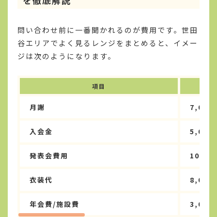
問い合わせ前に一番聞かれるのが費用です。世田
谷エリアでよく見るレンジをまとめると、イメー
ジは次のようになります。
項目
月謝
7,000
入会金
5,000
発表会費用
10,00
衣装代
8,000
年会費/施設費
3,000