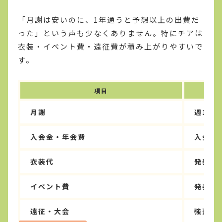
「月謝は安いのに、1年通うと予想以上の出費だ
った」という声も少なくありません。特にチアは
衣装・イベント費・遠征費が積み上がりやすいで
す。
項目
月謝
週1レ
入会金・年会費
入会時
衣装代
発表会
イベント費
発表会
遠征・大会
強豪チ