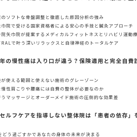
院のソフトな骨盤調整と徹底した原因分析の強み
矢巾院で受ける国家資格者による安心の手技と鍼灸アプローチ
骨院矢巾院が提案するメディカルフィットネスとリハビリ運動
TRALで叶う深いリラックスと自律神経のトータルケア
年の慢性痛は入り口が違う？保険適用と完全自費
険が使える範囲と使えない施術のグレーゾーン
な慢性肩こりや腰痛には自費の整体が必要なのか
行うマッサージとオーダーメイド施術の圧倒的な効果差
セルフケアを指導しない整体院は「患者の依存」
間をどう過ごすかであなたの身体の未来が決まる