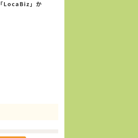
ocaBiz」か
う