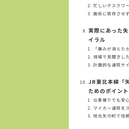
忙しいデスクワ
施術に依存させ
実際にあった失
イラル
「痛みが消えた
現場で見聞きし
計画的な通院サ
JR東北本線「
ためのポイント
仕事帰りでも安
マイカー通院を
地元矢巾町で信