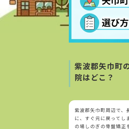
紫波郡矢巾町
院はどこ？
紫波郡矢巾町周辺で、
に、すぐ元に戻ってし
の場しのぎの骨盤矯正