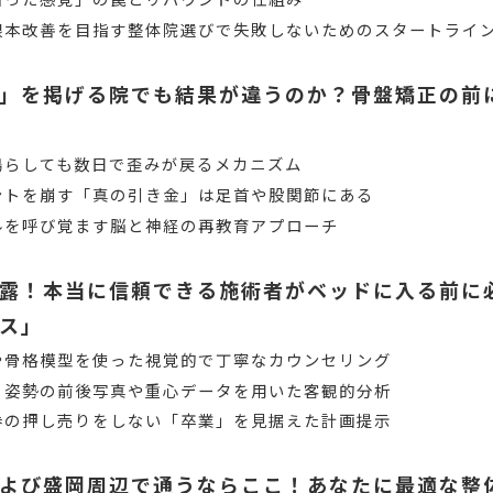
根本改善を目指す整体院選びで失敗しないためのスタートライ
」を掲げる院でも結果が違うのか？骨盤矯正の前
鳴らしても数日で歪みが戻るメカニズム
ントを崩す「真の引き金」は足首や股関節にある
ルを呼び覚ます脳と神経の再教育アプローチ
露！本当に信頼できる施術者がベッドに入る前に
ス」
や骨格模型を使った視覚的で丁寧なカウンセリング
！姿勢の前後写真や重心データを用いた客観的分析
券の押し売りをしない「卒業」を見据えた計画提示
よび盛岡周辺で通うならここ！あなたに最適な整