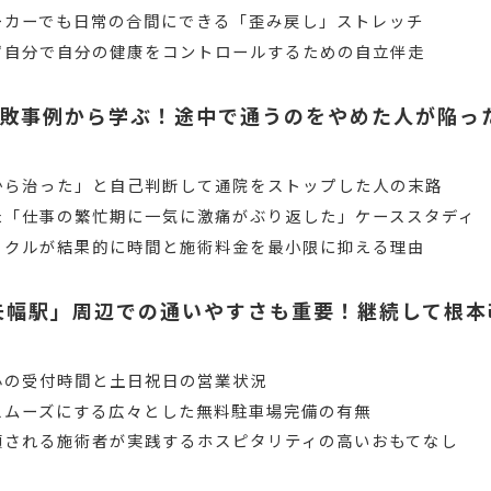
ーカーでも日常の合間にできる「歪み戻し」ストレッチ
ず自分で自分の健康をコントロールするための自立伴走
敗事例から学ぶ！途中で通うのをやめた人が陥っ
から治った」と自己判断して通院をストップした人の末路
た「仕事の繁忙期に一気に激痛がぶり返した」ケーススタディ
イクルが結果的に時間と施術料金を最小限に抑える理由
矢幅駅」周辺での通いやすさも重要！継続して根本
心の受付時間と土日祝日の営業状況
スムーズにする広々とした無料駐車場完備の有無
頼される施術者が実践するホスピタリティの高いおもてなし