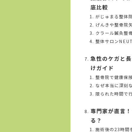
底比較
がじゅまる整体
げんきや整骨院
クラール鍼灸整
整体サロンNEU
急性のケガと長
けガイド
整骨院で健康保
なぜ本当に深刻
限られた時間で
専門家が直言！
る？
施術後の23時