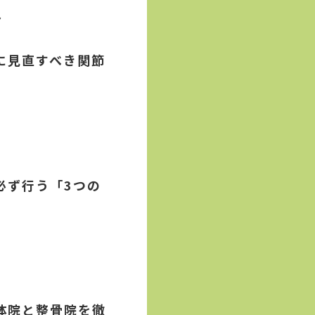
ン
に見直すべき関節
必ず行う「3つの
体院と整骨院を徹