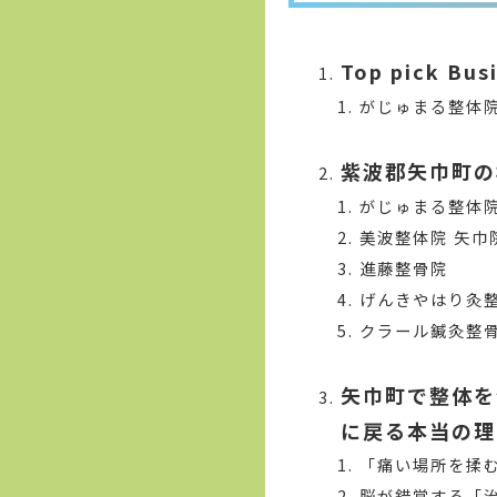
Top pick Bus
がじゅまる整体
紫波郡矢巾町の
がじゅまる整体
美波整体院 矢巾
進藤整骨院
げんきやはり灸整
クラール鍼灸整骨
矢巾町で整体を
に戻る本当の理
「痛い場所を揉
脳が錯覚する「