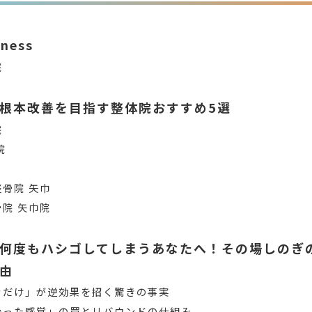
iness
院
根本改善を目指す整体院おすすめ5選
院
院
骨院 矢巾
院 矢巾院
何度もハシゴしてしまうあなたへ！その場しのぎ
由
むだけ」が逆効果を招く驚きの事実
治った感覚」の罠とリバウンドの仕組み