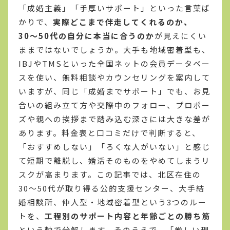
「成婚主義」「手厚いサポート」といった言葉ば
かりで、
実際どこまで伴走してくれるのか、
30〜50代の自分に本当に合うのか
が見えにくい
ままではないでしょうか。大手も地域密着型も、
IBJやTMSといった全国ネットの会員データベー
スを使い、無料相談やカウンセリングを案内して
いますが、同じ「成婚までサポート」でも、お見
合いの組み立て方や交際中のフォロー、プロポー
ズや親への挨拶まで踏み込む深さには大きな差が
あります。料金表と口コミだけで判断すると、
「おすすめしない」「ろくな人がいない」と感じ
て短期で離脱し、婚活そのものをやめてしまうリ
スクが高まります。この記事では、北区在住の
30〜50代が取り得る公的支援センター、大手結
婚相談所、仲人型・地域密着型という3つのルー
トを、
工程別のサポート内容と年齢ごとの勝ち筋
という軸で分解します。そのうえで、「厳しい現