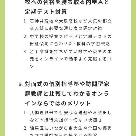
校への合格を勝ち取る内申点と
定期テスト対策
石神井高校や大泉高校など人気の都立
高入試に必要な通知表の評定対策
中学校の授業スピードと定期テストの
出題傾向に合わせた5教科の学習戦略
苦手意識を持ちやすい数学や英語の単
元をオンラインで効率よく克服するコ
ツ
対面式の個別指導塾や訪問型家
庭教師と比較してわかるオンラ
インならではのメリット
共働き世帯でも安心な送迎やお茶出し
などの接待負担が一切ない快適さ
練馬区にいながら東大生や全国の優秀
なプロ講師から直接学べる贅沢