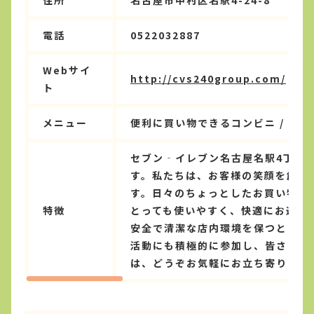
住所
名古屋市中村区名駅4-24-8
電話
0522032887
Webサイ
http://cvs240group.com/
ト
メニュー
便利に買い物できるコンビニ / コン
セブン‐イレブン名古屋名駅4丁目
す。私たちは、お客様の笑顔を創り
す。日々のちょっとしたお買い物か
特徴
とっても使いやすく、快適にお過ご
安全で清潔な店内環境を保つととも
活動にも積極的に参加し、皆さまと
は、どうぞお気軽にお立ち寄りくだ