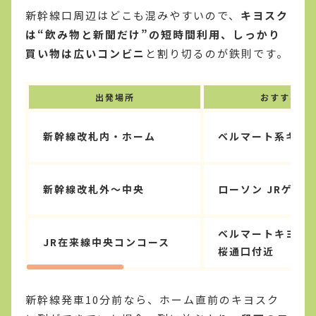
新幹線口周辺はどこも混みやすいので、
キヨスク
は“飲み物と新聞だけ”の短時間利用、しっかり
買い物は広いコンビニ
と割り切るのが鉄則です。
出発場所
おすすめ店
新幹線改札内・ホーム
ベルマート系キヨ
新幹線改札外〜中央
ローソン JRゲー
ベルマートキヨス
JR在来線中央コンコース
桜通口付近
新幹線発車10分前なら、ホーム直前のキヨスク