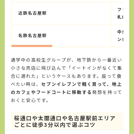
ファミ
近鉄名古屋駅
札内
中央コ
名鉄名古屋駅
ンビニ
通学中の高校生グループが、地下鉄から一番近い
小さな売店に飛び込んで「イートインがなくて集
合に遅れた」というケースもあります。座って食
べたい時は、
セブンイレブンで軽く買って、地上
のカフェやフードコートに移動する
発想を持って
おくと安心です。
桜通口や太閤通口や名古屋駅前エリア
ごとに徒歩3分以内で選ぶコツ