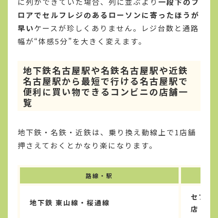
に列ができていた場合、列に並ぶより
一段下のフ
ロアでセルフレジのあるローソンに寄ったほうが
早い
ケースが珍しくありません。レジ台数と通路
幅が“体感5分”を大きく変えます。
地下鉄名古屋駅や名鉄名古屋駅や近鉄
名古屋駅から最短で行ける名古屋駅で
便利に買い物できるコンビニの店舗一
覧
地下鉄・名鉄・近鉄は、乗り換え動線上で1店舗
押さえておくとかなり楽になります。
路線・駅
セブン
地下鉄 東山線・桜通線
店