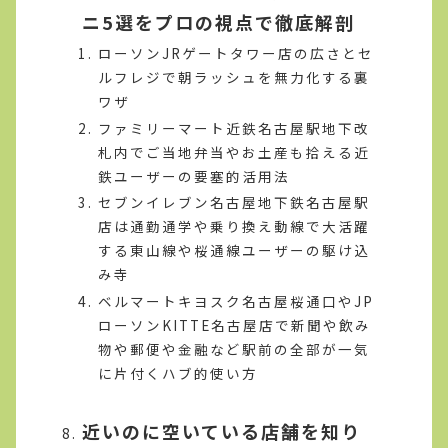
ニ5選をプロの視点で徹底解剖
ローソンJRゲートタワー店の広さとセ
ルフレジで朝ラッシュを無力化する裏
ワザ
ファミリーマート近鉄名古屋駅地下改
札内でご当地弁当やお土産も拾える近
鉄ユーザーの要塞的活用法
セブンイレブン名古屋地下鉄名古屋駅
店は通勤通学や乗り換え動線で大活躍
する東山線や桜通線ユーザーの駆け込
み寺
ベルマートキヨスク名古屋桜通口やJP
ローソンKITTE名古屋店で新聞や飲み
物や郵便や金融など駅前の全部が一気
に片付くハブ的使い方
近いのに空いている店舗を知り