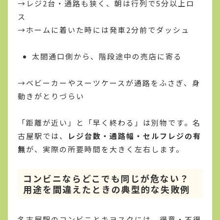
→レジ2台・通路も狭く、朝は行列で5分以上ロ
ス
→ホームに着いた時には発車2分前でダッシュ
太閤通口側から、階段途中の売店に寄る
→ベビーカーやスーツケースが通路をふさぎ、身
動きがとりづらい
「距離が近い」と「早く終わる」は別物です。名
古屋駅では、
レジ台数・通路幅・セルフレジの有
無
が、実際の所要時間を大きく左右します。
コンビニならどこでも同じが危ない？
用途を間違えたときの典型的な失敗例
名古屋駅のコンビニとキヨスクには、得意・不得