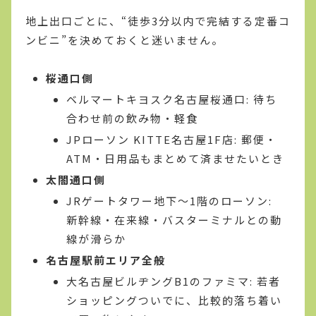
地上出口ごとに、“徒歩3分以内で完結する定番コ
ンビニ”を決めておくと迷いません。
桜通口側
ベルマートキヨスク名古屋桜通口: 待ち
合わせ前の飲み物・軽食
JPローソン KITTE名古屋1F店: 郵便・
ATM・日用品もまとめて済ませたいとき
太閤通口側
JRゲートタワー地下〜1階のローソン:
新幹線・在来線・バスターミナルとの動
線が滑らか
名古屋駅前エリア全般
大名古屋ビルヂングB1のファミマ: 若者
ショッピングついでに、比較的落ち着い