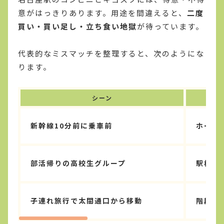
意がはっきりあります。用途を間違えると、
二度
買い・買い足し・立ち食い地獄
が待っています。
代表的なミスマッチを整理すると、次のようにな
ります。
シーン
新幹線10分前に乗車前
ホーム
部活帰りの高校生グループ
駅構内
子連れ旅行で太閤通口から移動
階段途