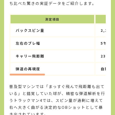
ち比べた驚きの実証データをご紹介します。
測定項目
普及
バックスピン量
2,20
左右のブレ幅
5ヤー
キャリー飛距離
230ヤ
弾道の再現度
自動補
普及型マシンでは「まっすぐ飛んで飛距離も出て
いる」と錯覚していた球が、精密な弾道解析を行
うトラックマン4では、スピン量が過剰に増えて
右へ大きく曲がる決定的なOBショットとして暴
き出されています。