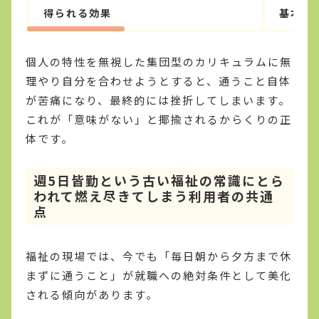
得られる効果
基本的
個人の特性を無視した集団型のカリキュラムに無
理やり自分を合わせようとすると、通うこと自体
が苦痛になり、最終的には挫折してしまいます。
これが「意味がない」と揶揄されるからくりの正
体です。
週5日皆勤という古い福祉の常識にとら
われて燃え尽きてしまう利用者の共通
点
福祉の現場では、今でも「毎日朝から夕方まで休
まずに通うこと」が就職への絶対条件として美化
される傾向があります。