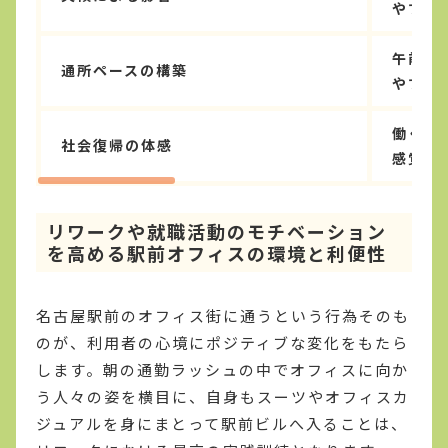
やすい
午前の
通所ペースの構築
やすい
働く人
社会復帰の体感
感覚が
リワークや就職活動のモチベーション
を高める駅前オフィスの環境と利便性
名古屋駅前のオフィス街に通うという行為そのも
のが、利用者の心境にポジティブな変化をもたら
します。朝の通勤ラッシュの中でオフィスに向か
う人々の姿を横目に、自身もスーツやオフィスカ
ジュアルを身にまとって駅前ビルへ入ることは、