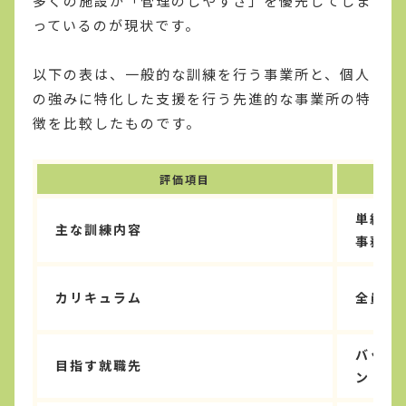
多くの施設が「管理のしやすさ」を優先してしま
っているのが現状です。
以下の表は、一般的な訓練を行う事業所と、個人
の強みに特化した支援を行う先進的な事業所の特
徴を比較したものです。
評価項目
単純な
主な訓練内容
事務作
カリキュラム
全員が
バック
目指す就職先
ント業