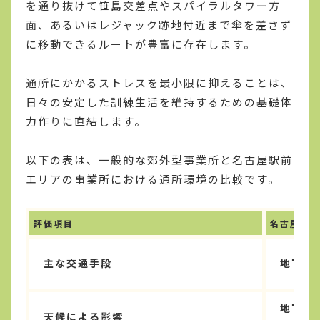
を通り抜けて笹島交差点やスパイラルタワー方
面、あるいはレジャック跡地付近まで傘を差さず
に移動できるルートが豊富に存在します。
通所にかかるストレスを最小限に抑えることは、
日々の安定した訓練生活を維持するための基礎体
力作りに直結します。
以下の表は、一般的な郊外型事業所と名古屋駅前
エリアの事業所における通所環境の比較です。
評価項目
名古屋駅前
主な交通手段
地下鉄
地下道
天候による影響