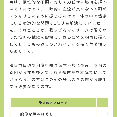
実は、慢性的な不調に対して力任せに筋肉を揉み
ほぐすだけでは、一時的に血流が良くなって頭が
スッキリしたように感じるだけで、体の中で起き
ている構造的な問題は1ミリも解決していませ
ん。それどころか、強すぎるマッサージは硬くな
った筋肉の繊維を破壊し、さらに体を頑固に硬く
してしまうもみ返しのスパイラルを招く危険性す
らあります。
盛岡市周辺で何度も繰り返す不調に悩み、本当の
原因から体を整えてくれる整体院を本気で探して
いるなら、まずはこのその場しのぎの罠から脱出
する必要があります。
施術のアプローチ
一般的な揉みほぐし
一時的