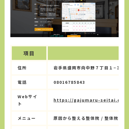
項目
住所
岩手県盛岡市向中野７丁目１−３６ 
電話
08016785843
Webサイ
https://gajumaru-seitai.com
ト
メニュー
原因から整える整体院 / 整体院 など