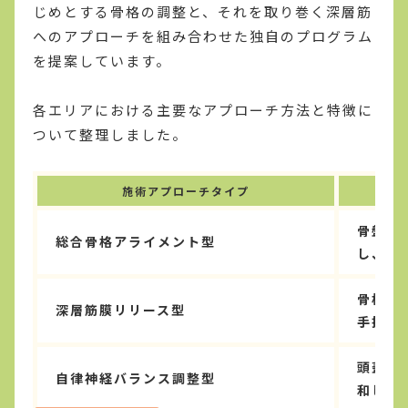
じめとする骨格の調整と、それを取り巻く深層筋
へのアプローチを組み合わせた独自のプログラム
を提案しています。
各エリアにおける主要なアプローチ方法と特徴に
ついて整理しました。
施術アプローチタイプ
骨盤や
総合骨格アライメント型
し、土
骨格を
深層筋膜リリース型
手技で
頭蓋骨
自律神経バランス調整型
和し、