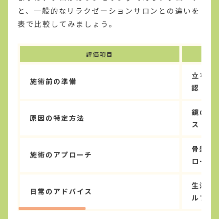
と、一般的なリラクゼーションサロンとの違いを
表で比較してみましょう。
評価項目
原因
立ち姿
施術前の準備
認
鏡の前
原因の特定方法
スト
骨盤や
施術のアプローチ
ローチ
生活習
日常のアドバイス
ルフケ