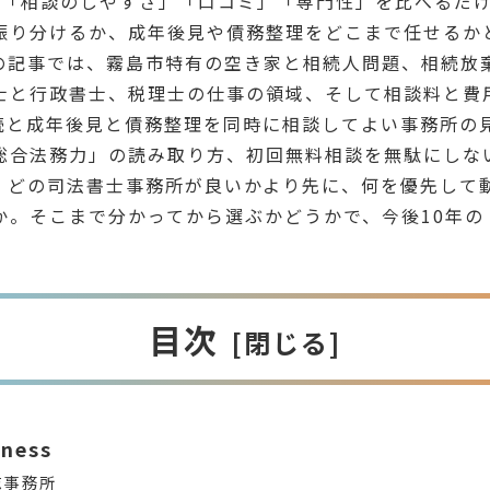
て「相談のしやすさ」「口コミ」「専門性」を比べるだ
振り分けるか、成年後見や債務整理をどこまで任せるか
の記事では、霧島市特有の空き家と相続人問題、相続放
士と行政書士、税理士の仕事の領域、そして相談料と費
続と成年後見と債務整理を同時に相談してよい事務所の
総合法務力」の読み取り方、初回無料相談を無駄にしな
。どの司法書士事務所が良いかより先に、何を優先して
か。そこまで分かってから選ぶかどうかで、今後10年の
目次
iness
志事務所