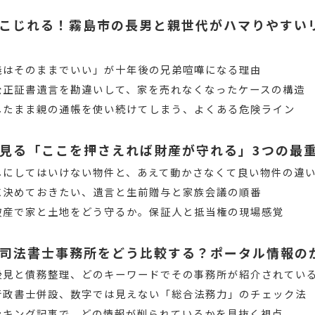
こじれる！霧島市の長男と親世代がハマりやすい
義はそのままでいい」が十年後の兄弟喧嘩になる理由
公正証書遺言を勘違いして、家を売れなくなったケースの構造
したまま親の通帳を使い続けてしまう、よくある危険ライン
見る「ここを押さえれば財産が守れる」3つの最
しにしてはいけない物件と、あえて動かさなくて良い物件の違
に決めておきたい、遺言と生前贈与と家族会議の順番
破産で家と土地をどう守るか。保証人と抵当権の現場感覚
司法書士事務所をどう比較する？ポータル情報の
後見と債務整理、どのキーワードでその事務所が紹介されてい
行政書士併設、数字では見えない「総合法務力」のチェック法
ンキング記事で、どの情報が削られているかを見抜く視点