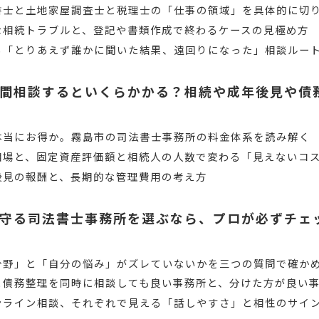
書士と土地家屋調査士と税理士の「仕事の領域」を具体的に切
な相続トラブルと、登記や書類作成で終わるケースの見極め方
る「とりあえず誰かに聞いた結果、遠回りになった」相談ルー
間相談するといくらかかる？相続や成年後見や債
本当にお得か。霧島市の司法書士事務所の料金体系を読み解く
相場と、固定資産評価額と相続人の人数で変わる「見えないコ
後見の報酬と、長期的な管理費用の考え方
守る司法書士事務所を選ぶなら、プロが必ずチェ
分野」と「自分の悩み」がズレていないかを三つの質問で確か
と債務整理を同時に相談しても良い事務所と、分けた方が良い
ンライン相談、それぞれで見える「話しやすさ」と相性のサイ