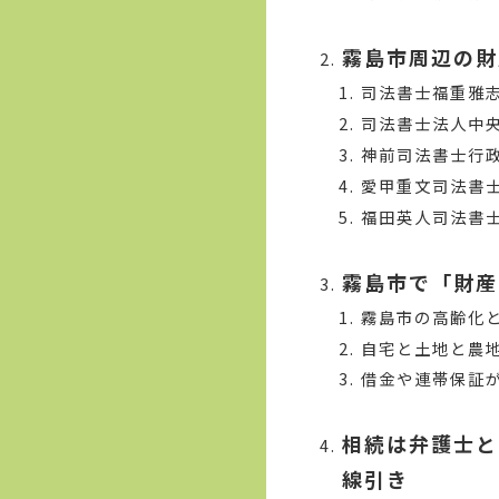
霧島市周辺の財
司法書士福重雅
司法書士法人中央
神前司法書士行
愛甲重文司法書
福田英人司法書
霧島市で「財産
霧島市の高齢化
自宅と土地と農
借金や連帯保証
相続は弁護士と
線引き