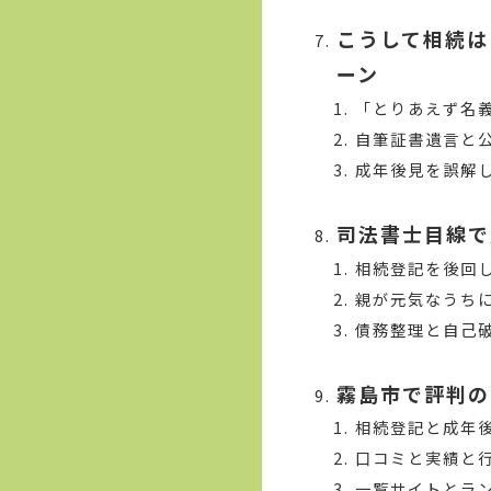
こうして相続は
ーン
「とりあえず名
自筆証書遺言と
成年後見を誤解
司法書士目線で
相続登記を後回
親が元気なうち
債務整理と自己
霧島市で評判の
相続登記と成年
口コミと実績と
一覧サイトとラ