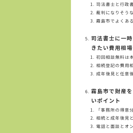
司法書士と行政
裁判になりそう
霧島市でよくあ
司法書士に一時
きたい費用相場
初回相談無料は
相続登記の費用
成年後見と任意
霧島市で財産を
いポイント
「事務所の得意
相続と成年後見
電話と面談とオ