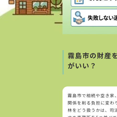
霧島市の財産
がいい？
霧島市で相続や空き家
関係を削る負担に変わ
林をどう扱うかは、司