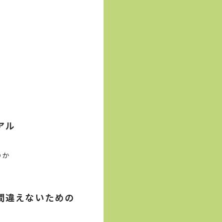
アル
のか
間違えないための