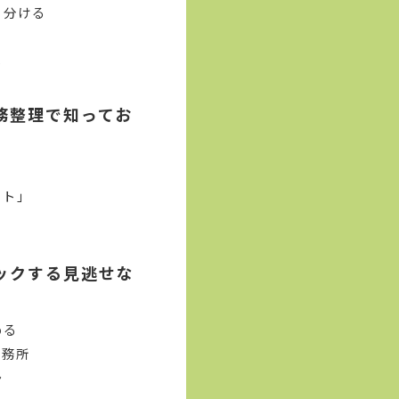
り分ける
ト
務整理で知ってお
スト」
ックする見逃せな
める
事務所
ン