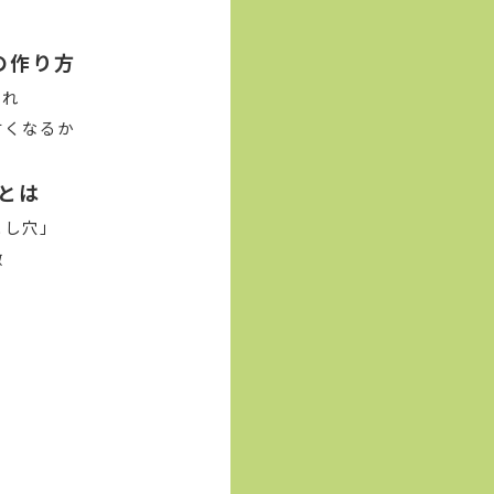
の作り方
漏れ
すくなるか
とは
とし穴」
徴