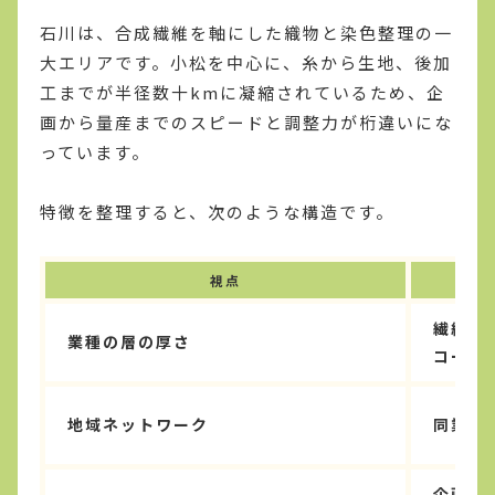
石川は、合成繊維を軸にした織物と染色整理の一
大エリアです。小松を中心に、糸から生地、後加
工までが半径数十kmに凝縮されているため、企
画から量産までのスピードと調整力が桁違いにな
っています。
特徴を整理すると、次のような構造です。
視点
繊維メ
業種の層の厚さ
コーテ
地域ネットワーク
同業・
企画と