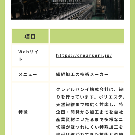
項目
Webサイ
https://crearseni.jp/
ト
メニュー
繊維加工の技術メーカー
クレアルセンイ株式会社は、繊維原
りを行っています。ポリエステル・
天然繊維まで幅広く対応し、特にス
特徴
企画・開発から加工までを自社で一
産業資材にいたるまで多様なニーズに
切端がほつれにくい特殊加工を施し
来受け継がれてきた技術と柔軟な発