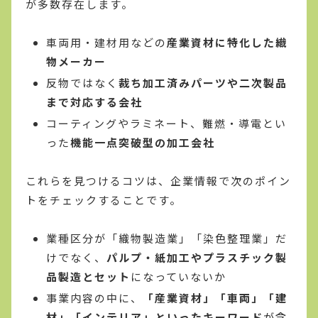
が多数存在します。
車両用・建材用などの
産業資材に特化した織
物メーカー
反物ではなく
裁ち加工済みパーツや二次製品
まで対応する会社
コーティングやラミネート、難燃・導電とい
った
機能一点突破型の加工会社
これらを見つけるコツは、企業情報で次のポイン
トをチェックすることです。
業種区分が「織物製造業」「染色整理業」だ
けでなく、
パルプ・紙加工やプラスチック製
品製造とセット
になっていないか
事業内容の中に、
「産業資材」「車両」「建
材」「インテリア」といったキーワード
が含