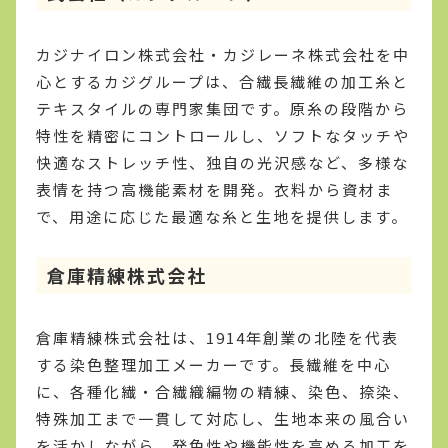
カジナイロン株式会社・カジレーネ株式会社を中
心とするカジグループは、合繊長繊維の加工糸と
テキスタイルの専門家集団です。原糸の段階から
特性を精密にコントロールし、ソフトなタッチや
快適なストレッチ性、独自の光沢感など、多様な
表情を持つ高機能素材を開発。衣料から資材ま
で、用途に応じた最適な糸と生地を提供します。
倉庫精練株式会社
倉庫精練株式会社は、1914年創業の北陸を代表
する染色整理加工メーカーです。長繊維を中心
に、各種化繊・合繊織編物の精練、染色、捺染、
特殊加工まで一貫して対応し、生地本来の風合い
を活かしながら、発色性や機能性を高める加工を