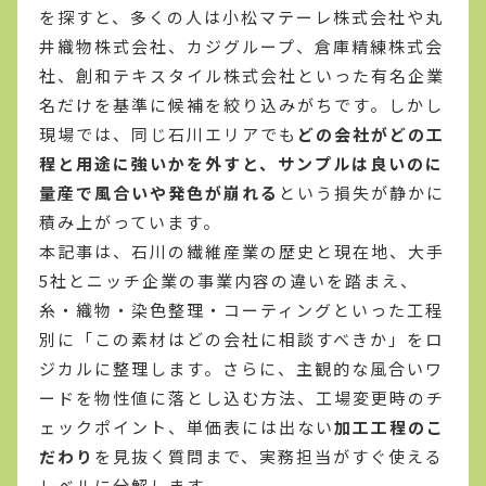
を探すと、多くの人は小松マテーレ株式会社や丸
井織物株式会社、カジグループ、倉庫精練株式会
社、創和テキスタイル株式会社といった有名企業
名だけを基準に候補を絞り込みがちです。しかし
現場では、同じ石川エリアでも
どの会社がどの工
程と用途に強いかを外すと、サンプルは良いのに
量産で風合いや発色が崩れる
という損失が静かに
積み上がっています。
本記事は、石川の繊維産業の歴史と現在地、大手
5社とニッチ企業の事業内容の違いを踏まえ、
糸・織物・染色整理・コーティングといった工程
別に「この素材はどの会社に相談すべきか」をロ
ジカルに整理します。さらに、主観的な風合いワ
ードを物性値に落とし込む方法、工場変更時のチ
ェックポイント、単価表には出ない
加工工程のこ
だわり
を見抜く質問まで、実務担当がすぐ使える
レベルに分解します。