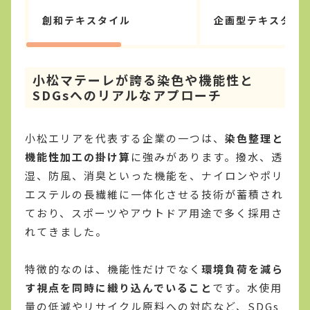
創和テキスタイル
企画型テキスタイ
小松マテーレが誇る染色や機能性と
SDGsへのリアルなアプローチ
小松エリアを代表する企業の一つは、
染色整理と
機能性加工の掛け算
に強みがあります。撥水、透
湿、防風、消臭といった機能を、ナイロンやポリ
エステルの長繊維に一体化させる技術が蓄積され
ており、スポーツやアウトドア用途で多く採用さ
れてきました。
特徴的なのは、機能性だけでなく
環境負荷を減ら
す視点を同時に織り込んでいること
です。水使用
量の低減やリサイクル原料への対応など、SDGs