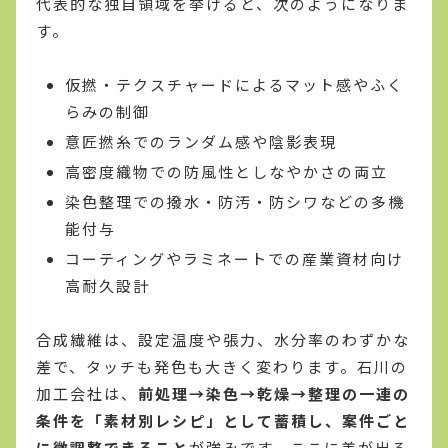
代表的な独自領域を挙げると、次のようになりま
す。
仮撚・テクスチャードによるマット感やふく
らみの制御
意匠撚糸でのランダム感や陰影表現
高密度織物での防風性としなやかさの両立
染色整理での撥水・防汚・防シワなどの多機
能付与
コーティングやラミネートでの産業資材向け
高耐久設計
合成繊維は、設定温度や張力、水分率のわずかな
差で、タッチも発色も大きく変わります。石川の
加工会社は、
前処理→染色→乾燥→整理の一連の
条件を「素材別レシピ」として蓄積し、案件ごと
に微調整できること
が強みです。ここに差が出る