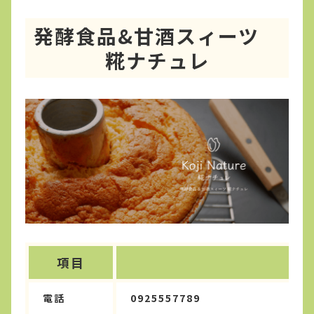
発酵食品&甘酒スィーツ
糀ナチュレ
項目
電話
0925557789