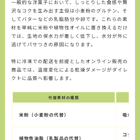
一般的な洋菓子において、しっとりした食感や贅
沢なコクを生み出す主役は小麦粉のグルテン、そ
してバターなどの乳脂肪分や卵です。これらの素
材を単純に米粉や植物性オイルに置き換えるだけ
では、生地の保水力が著しく低下し、水分が外に
逃げてパサつきの原因になります。
特に冷凍での配送を前提としたオンライン販売の
商品では、温度変化による乾燥ダメージがダイレ
クトに品質へ影響します。
代替素材の種類
米粉（小麦粉の代替）
吸水率
コクが
植物性油脂（乳製品の代替）