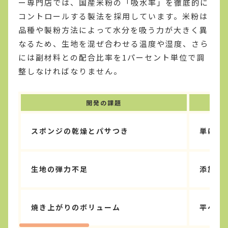
ー専門店では、国産米粉の「吸水率」を徹底的に
コントロールする製法を採用しています。米粉は
品種や製粉方法によって水分を吸う力が大きく異
なるため、生地を混ぜ合わせる温度や湿度、さら
には副材料との配合比率を1パーセント単位で調
整しなければなりません。
開発の課題
スポンジの乾燥とパサつき
単に小
生地の弾力不足
添加物
焼き上がりのボリューム
平べっ