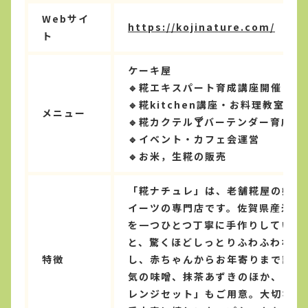
Webサイ
https://kojinature.com/
ト
ケーキ屋
🔹糀エキスパート育成講座開催
🔹糀kitchen講座・お料理教室開催
メニュー
🔹糀カクテル🍸バーテンダー育成講
🔹イベント・カフェ会運営
🔹お米，生糀の販売
「糀ナチュレ」は、老舗糀屋の娘で
イーツの専門店です。佐賀県産米を
を一つひとつ丁寧に手作りしていま
と、驚くほどしっとりふわふわな食
特徴
し、赤ちゃんからお年寄りまで誰も
気の味噌、抹茶あずきのほか、ご自
レンジセット」もご用意。大切な記