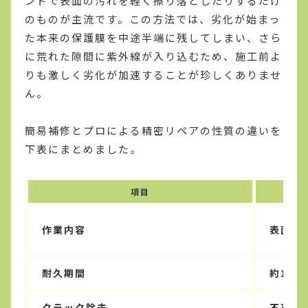
ンドで表面の汚れを軽く擦り落としたりするだけ
のものが主流です。この方法では、劣化が始まっ
た本来の保護膜を中途半端に残してしまい、さら
に荒れた隙間に紫外線が入り込むため、施工前よ
りも激しく劣化が加速することが珍しくありませ
ん。
簡易補修とプロによる精密リペアの性質の違いを
下表にまとめました。
項目
作業内容
表面の
耐久期間
約1ヶ
クラック除去
不可（