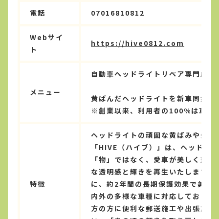
電話
07016810812
Webサイ
https://hive0812.com
ト
自動車ヘッドライトリペア専門店
メニュー
黄ばんだヘッドライトを新車同然に
※創業以来、利用者の100%は車検
ヘッドライトの頑固な黄ばみや曇り
「HIVE（ハイブ）」は、ヘッド
「物」ではなく、愛車が美しく蘇る
な透明感と輝きを再生いたします。
特徴
に、約2年間の長期保護効果で美し
内外の多様な車種に対応しており、
方の方に便利な郵送施工や出張施工