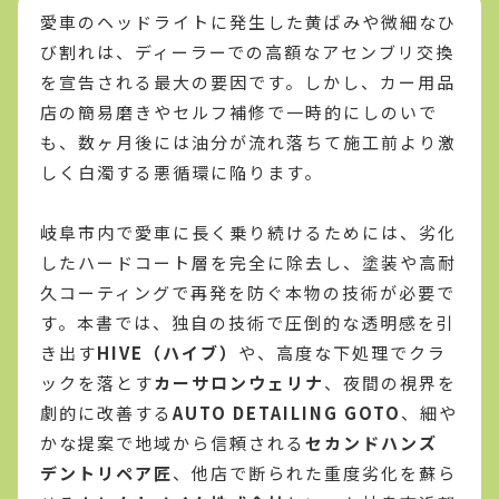
愛車のヘッドライトに発生した黄ばみや微細なひ
び割れは、ディーラーでの高額なアセンブリ交換
を宣告される最大の要因です。しかし、カー用品
店の簡易磨きやセルフ補修で一時的にしのいで
も、数ヶ月後には油分が流れ落ちて施工前より激
しく白濁する悪循環に陥ります。
岐阜市内で愛車に長く乗り続けるためには、劣化
したハードコート層を完全に除去し、塗装や高耐
久コーティングで再発を防ぐ本物の技術が必要で
す。本書では、独自の技術で圧倒的な透明感を引
き出す
HIVE（ハイブ）
や、高度な下処理でクラ
ックを落とす
カーサロンウェリナ
、夜間の視界を
劇的に改善する
AUTO DETAILING GOTO
、細や
かな提案で地域から信頼される
セカンドハンズ
デントリペア匠
、他店で断られた重度劣化を蘇ら