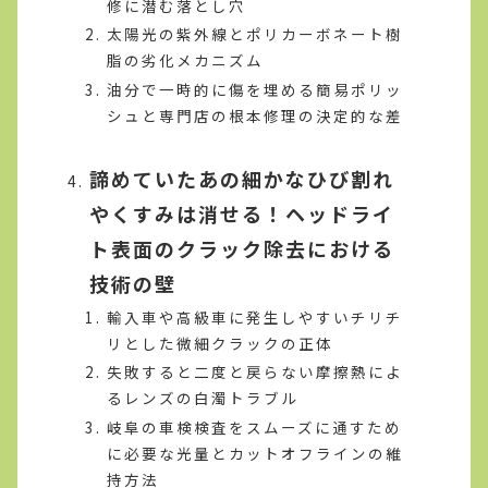
修に潜む落とし穴
太陽光の紫外線とポリカーボネート樹
脂の劣化メカニズム
油分で一時的に傷を埋める簡易ポリッ
シュと専門店の根本修理の決定的な差
諦めていたあの細かなひび割れ
やくすみは消せる！ヘッドライ
ト表面のクラック除去における
技術の壁
輸入車や高級車に発生しやすいチリチ
リとした微細クラックの正体
失敗すると二度と戻らない摩擦熱によ
るレンズの白濁トラブル
岐阜の車検検査をスムーズに通すため
に必要な光量とカットオフラインの維
持方法