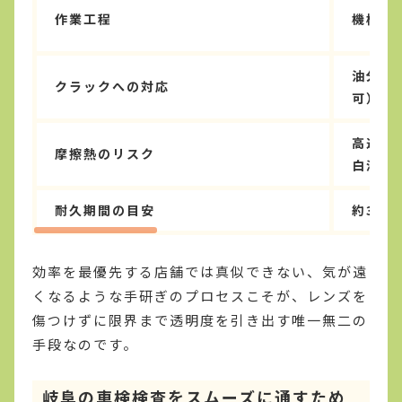
作業工程
機械に
油分に
クラックへの対応
可）
高速回
摩擦熱のリスク
白濁リ
耐久期間の目安
約3ヶ
効率を最優先する店舗では真似できない、気が遠
くなるような手研ぎのプロセスこそが、レンズを
傷つけずに限界まで透明度を引き出す唯一無二の
手段なのです。
岐阜の車検検査をスムーズに通すため