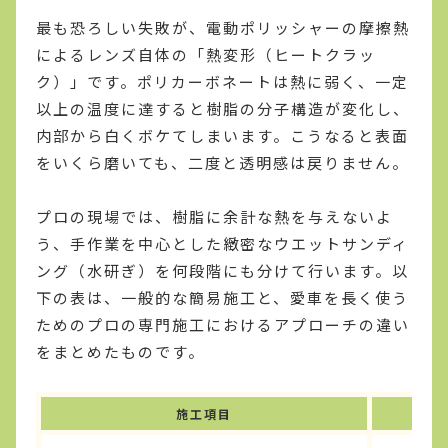
最も恐ろしい失敗が、電動ポリッシャーの摩擦熱
によるレンズ自体の「熱変形（ヒートクラッ
ク）」です。ポリカーボネートは熱に弱く、一定
以上の温度に達すると樹脂の分子構造が変化し、
内部から白くボケてしまいます。こうなると表面
をいくら磨いても、二度と透明感は戻りません。
プロの現場では、樹脂に余計な熱を与えないよ
う、手作業を中心とした緻密なウエットサンディ
ング（水研ぎ）を何段階にも分けて行います。以
下の表は、一般的な簡易施工と、愛車を長く使う
ためのプロの専門施工におけるアプローチの違い
をまとめたものです。
施工項目
簡