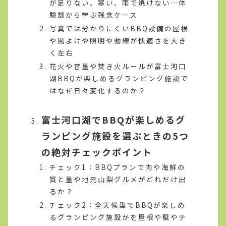
が足りない、寒い、雨で焼けない…体
験談から学ぶ残念ケース
写真では分かりにくいBBQ設備の屋根
や風よけや照明や動線が快適さを大き
く左右
花火や音量や焚き火ルールが富士河口
湖BBQが楽しめるグランピング施設で
はなぜ日々変化するのか？
富士河口湖でBBQが楽しめるグ
ランピング施設を選ぶときの5つ
の絶対チェックポイント
チェック1：BBQプランで肉や海鮮の
質と量や地元山梨グルメがどれだけ出
るか？
チェック2：全天候型でBBQが楽しめ
るグランピング施設かを屋根や壁やテ