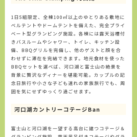
1日5組限定、全棟100㎡以上のゆとりある敷地に
ベルテントやドームテントを備えた、完全プライ
ベート型グランピング施設。各棟には露天浴槽付
きバスルームやシャワー、トイレ、キッチン設
備、BBQグリルを完備し、他のゲストと顔を合
わせずに滞在を完結できます。地元食材を使った
BBQセットを選べば、河口湖と富士山の絶景を
背景に贅沢なディナーを堪能可能。カップルの記
念日旅行や小さな子ども連れの家族旅行でも、周
囲を気にせずゆっくり過ごせます。
河口湖カントリーコテージBan
富士山と河口湖を一望する高台に建つコテージ＆
グランピング施設。露天風呂付きコテージやグラ