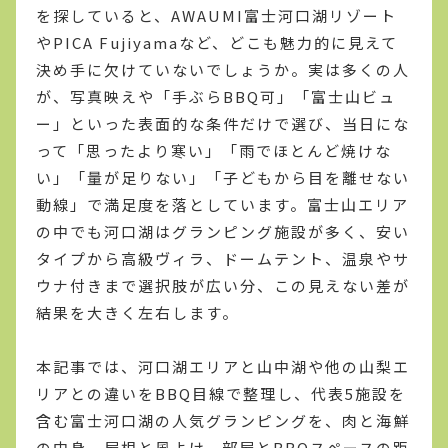
を探していると、AWAUMI富士河口湖リゾート
やPICA Fujiyamaなど、どこも魅力的に見えて
決め手に欠けていないでしょうか。実は多くの人
が、写真映えや「手ぶらBBQ可」「富士山ビュ
ー」といった表面的な条件だけで選び、当日にな
って「思ったより寒い」「雨でほとんど焼けな
い」「量が足りない」「子どもから目を離せない
動線」で満足度を落としています。富士山エリア
の中でも河口湖はグランピング施設が多く、安い
タイプから高級ヴィラ、ドームテント、温泉やサ
ウナ付きまで選択肢が広い分、この見えない差が
結果を大きく左右します。
本記事では、河口湖エリアと山中湖や他の山梨エ
リアとの違いをBBQ目線で整理し、代表5施設を
含む富士河口湖の人気グランピングを、肉と海鮮
の中身、屋根と風よけ、部屋とBBQスペースの距