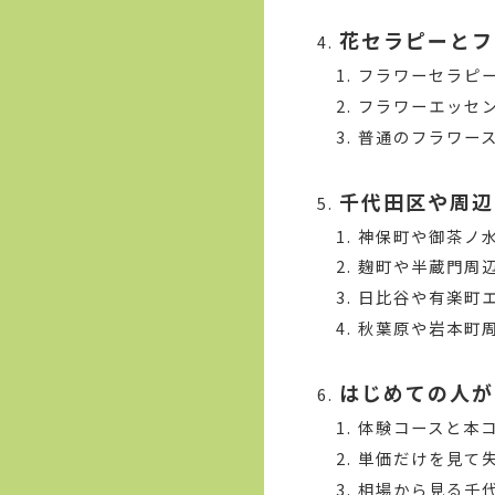
花セラピーとフ
フラワーセラピ
フラワーエッセ
普通のフラワー
千代田区や周辺
神保町や御茶ノ
麹町や半蔵門周
日比谷や有楽町
秋葉原や岩本町
はじめての人が
体験コースと本
単価だけを見て
相場から見る千