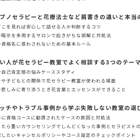
プノセラピーと花療法士など肩書きの違いと本当
どこを見れば安心して話せる人か判断するコツ
や暗示を多用するサロンで起きがちな誤解と対処法
の資格名に惑わされないための基本ルール
い人が花セラピー教室でよく相談する3つのテー
や自己肯定感の悩みケーススタディ
ーや子どもとの関係で花セラピー教室が使われる場面
や悲しみに寄り添うとき花言葉とエッセンスができること
ッチやトラブル事例から学ぶ失敗しない教室の選
のに資格コースに勧誘されたケースの原因と対処法
ったら重いカウンセリングでしんどくなった事例とセラピスト
認したいキャンセルポリシーやコース設定のチェックポイント