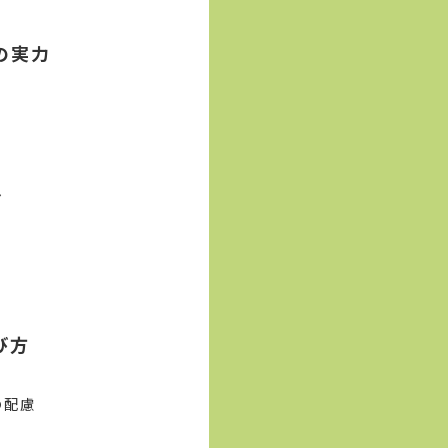
の実力
マ
び方
の配慮