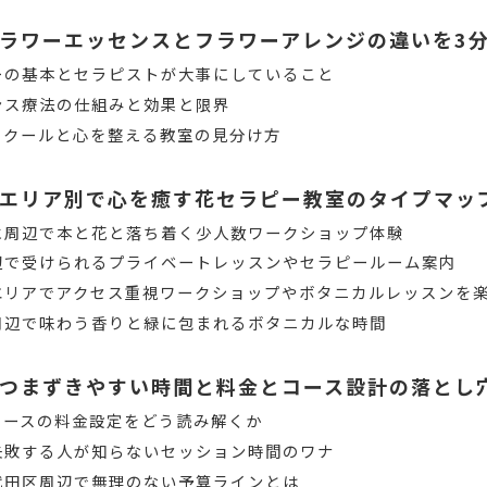
ラワーエッセンスとフラワーアレンジの違いを3
ーの基本とセラピストが大事にしていること
ンス療法の仕組みと効果と限界
スクールと心を整える教室の見分け方
エリア別で心を癒す花セラピー教室のタイプマッ
水周辺で本と花と落ち着く少人数ワークショップ体験
辺で受けられるプライベートレッスンやセラピールーム案内
エリアでアクセス重視ワークショップやボタニカルレッスンを
周辺で味わう香りと緑に包まれるボタニカルな時間
つまずきやすい時間と料金とコース設計の落とし
コースの料金設定をどう読み解くか
失敗する人が知らないセッション時間のワナ
代田区周辺で無理のない予算ラインとは