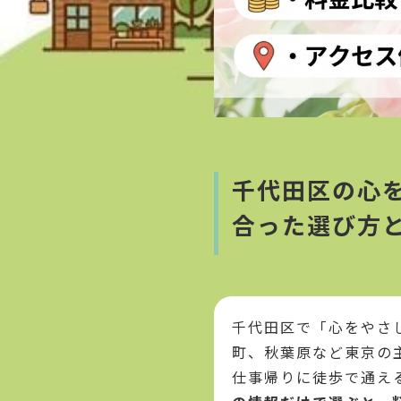
千代田区の心
合った選び方
千代田区で「心をやさ
町、秋葉原など東京の
仕事帰りに徒歩で通え