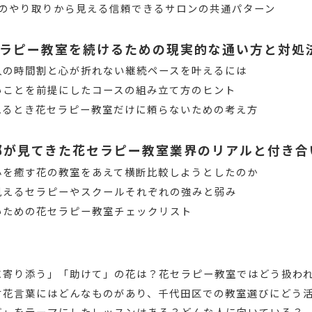
でのやり取りから見える信頼できるサロンの共通パターン
ラピー教室を続けるための現実的な通い方と対処
人の時間割と心が折れない継続ペースを叶えるには
いことを前提にしたコースの組み立て方のヒント
れるとき花セラピー教室だけに頼らないための考え方
編集部が見てきた花セラピー教室業界のリアルと付き合
心を癒す花の教室をあえて横断比較しようとしたのか
見えるセラピーやスクールそれぞれの強みと弱み
いための花セラピー教室チェックリスト
に寄り添う」「助けて」の花は？花セラピー教室ではどう扱わ
す花言葉にはどんなものがあり、千代田区での教室選びにどう
び」をテーマにしたレッスンはある？どんな人に向いている？