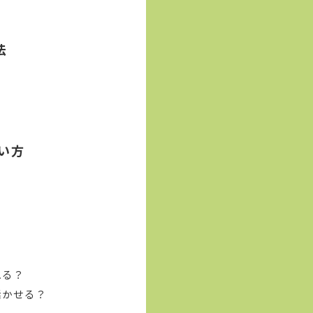
法
い方
れる？
活かせる？