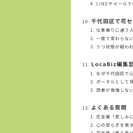
LINEやメール
千代田区で花セ
仕事帰りに通う
一度で変わらな
うつ状態が疑わ
LocaBiz
なぜ千代田区で
ポータルとして
読者が後悔しな
よくある質問
花言葉「悲しみ
心の安らぎを表
花言葉「集う喜