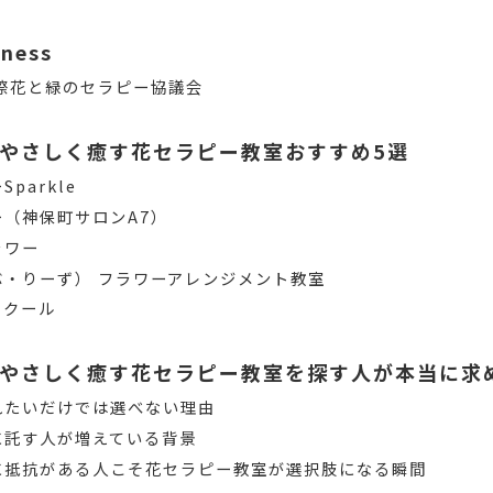
iness
際花と緑のセラピー協議会
やさしく癒す花セラピー教室おすすめ5選
parkle
（神保町サロンA7）
ラワー
ぶ・りーず） フラワーアレンジメント教室
スクール
やさしく癒す花セラピー教室を探す人が本当に求
れたいだけでは選べない理由
に託す人が増えている背景
に抵抗がある人こそ花セラピー教室が選択肢になる瞬間