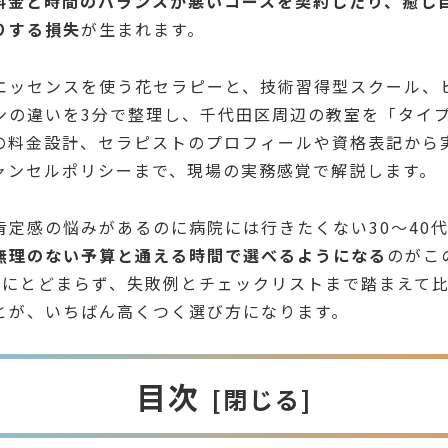
料金と時間のバランスが悪いコースを契約したり、癒し
りする損失
が生まれます。
エッセンスを使う花セラピーと、技術習得型スクール、
ンの違いを3分で整理し、千代田区周辺の教室を「タイ
の料金設計、セラピストのプロフィールや資格表記から
ャンセルポリシーまで、現場の実務感覚で解説します。
肯定感の悩みがあるのに病院には行きたくない30〜40
無理のない予算と通える時間で選べるようになる
のがこ
介にとどまらず、失敗例とチェックリストまで踏まえて
とが、いちばん高くつく選び方になります。
目次