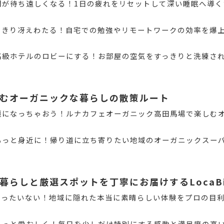
間が待ち遠しくなる！1日の疲れをリセットして深い睡眠へ導く
っきり冴えわたる！自宅での勉強やリモートワークの効率を爆
高級ホテルのロビーにする！お部屋の空気をすっきりと洗練さ
むオーガニックな暮らしの散策ルート
麗になっちゃおう！ルナカフェオーガニック高田馬場で楽しむ
もっと身近に！帰り道に立ち寄りたい地域のオーガニックスー
暮らしと厳選スポットを丁寧にお届けするLocaBi
もったいない！地域に隠れた本当に素晴らしい体験をプロの目
もっと愛おしく！毎日を少しだけ特別にする感動と満足度の高