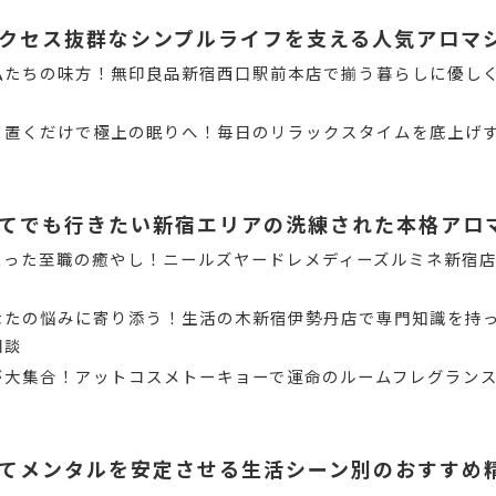
クセス抜群なシンプルライフを支える人気アロマ
私たちの味方！無印良品新宿西口駅前本店で揃う暮らしに優し
と置くだけで極上の眠りへ！毎日のリラックスタイムを底上げ
てでも行きたい新宿エリアの洗練された本格アロ
まった至職の癒やし！ニールズヤードレメディーズルミネ新宿
なたの悩みに寄り添う！生活の木新宿伊勢丹店で専門知識を持
相談
が大集合！アットコスメトーキョーで運命のルームフレグラン
てメンタルを安定させる生活シーン別のおすすめ