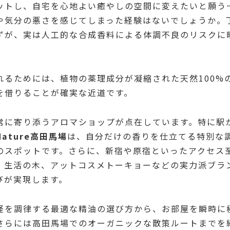
ットし、自宅を心地よい癒やしの空間に変えたいと願う
や気分の悪さを感じてしまった経験はないでしょうか。
ずが、実は人工的な合成香料による体調不良のリスクに
れるためには、植物の薬理成分が凝縮された天然100%
を借りることが確実な近道です。
常に寄り添うアロマショップが点在しています。特に駅
Nature高田馬場
は、自分だけの香りを仕立てる特別な
のスポットです。さらに、新宿や原宿といったアクセス
、生活の木、アットコスメトーキョーなどの実力派ブラ
びが実現します。
経を調律する最適な精油の選び方から、お部屋を瞬時に
さらには高田馬場でのオーガニックな散策ルートまでを