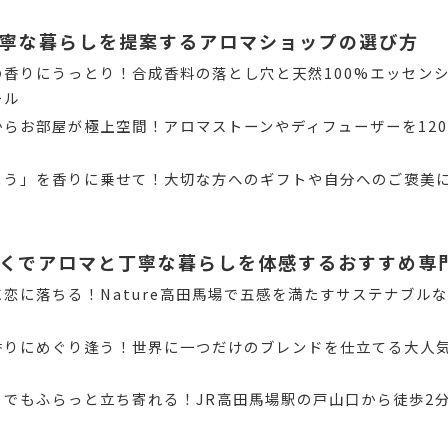
寧な暮らしを提案するアロマショップの選び方
の香りにうっとり！合成香料の落とし穴と天然100%エッセン
ール
からお部屋が極上空間！アロマストーンやディフューザーを12
とう」を香りに乗せて！大切な方へのギフトや自分へのご褒美
くでアロマと丁寧な暮らしを体感するおすすめ専
恋に落ちる！Nature高田馬場で五感を満たすサステナブル
香りにめぐり逢う！世界に一つだけのブレンドを仕立てる大人
りでもふらっと立ち寄れる！JR高田馬場駅の戸山口から徒歩2