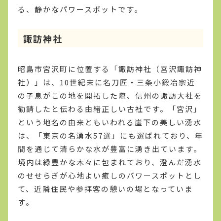
る、静かなパワースポットです。
諏訪神社
昭島市宮沢町に位置する「諏訪神社（宮沢諏訪神
社）」は、10世紀末に名刀匠・三条小鍛冶宗近
の子息がこの地を開拓した際、信州の諏訪大社を
勧請したと伝わる由緒正しい古社です。「宮沢」
という地名の由来ともいわれる崖下の美しい湧水
は、「東京の名湧水57選」にも選ばれており、年
間を通じて清らかな水が豊富に湧き出ています。
境内は緑豊かな木々に包まれており、澄んだ湧水
のせせらぎが心地よい癒しのパワースポットとし
て、近隣住民や参拝客の憩いの場となっていま
す。