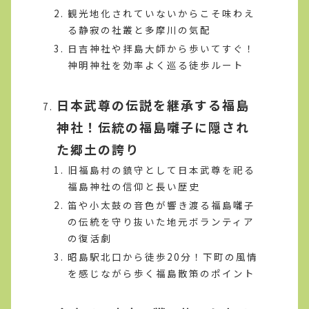
観光地化されていないからこそ味わえ
る静寂の社叢と多摩川の気配
日吉神社や拝島大師から歩いてすぐ！
神明神社を効率よく巡る徒歩ルート
日本武尊の伝説を継承する福島
神社！伝統の福島囃子に隠され
た郷土の誇り
旧福島村の鎮守として日本武尊を祀る
福島神社の信仰と長い歴史
笛や小太鼓の音色が響き渡る福島囃子
の伝統を守り抜いた地元ボランティア
の復活劇
昭島駅北口から徒歩20分！下町の風情
を感じながら歩く福島散策のポイント