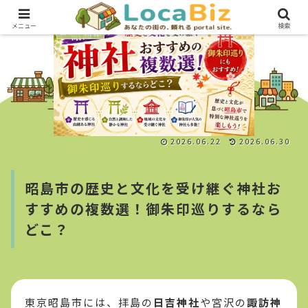
メニュー
検索
占い・開運
2026.06.22
2026.06.30
昭島市の歴史と文化を受け継ぐ神社お
すすめの複数選！御朱印巡りするなら
どこ？
東京昭島市には、拝島の
日吉神社
や宮沢の
諏訪神