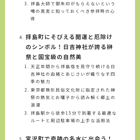
拝島大師で御朱印がもらえないという
噂の真実と知っておくべき参拝時の心
得
拝島町にそびえる開運と厄除け
のシンボル！日吉神社が誇る榊
祭と国宝級の自然美
天正年間から拝島宿を見守り続ける日
吉神社の由緒とあじさいが織りなす四
季の魅力
東京都無形民俗文化財に指定された榊
祭の熱気とお囃子から読み解く郷土の
浪漫
拝島駅から徒歩15分で到着する最適な
ルートと周辺駐車場の上手な活用法
宮沢町で奇跡の名水に出会う！