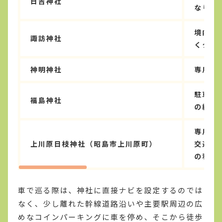
日吉神社
なりや
境内に
諏訪神社
くクラ
神明神社
専用駐
駐車ス
福島神社
の細い
専用駐
上川原日枝神社（昭島市上川原町）
交通機
の利用
車で巡る際は、神社に直接ナビを設定するのでは
なく、少し離れた幹線道路沿いや主要駅周辺の広
めなコインパーキングに車を停め、そこから徒歩