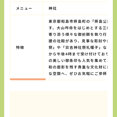
メニュー
神社
東京都昭島市拝島町の「拝島公園」
す。大山咋命をはじめとする三柱の
寄り添う様々な御祈願を執り行ってい
建の社殿があり、見事な彫刻や美し
特徴
祭」や「日吉神社祭礼囃子」など、
から午後4時まで受け付けており、
の美しい御朱印も人気を集めており
和の面影を残す貴重な文化財に囲ま
な空間へ、ぜひお気軽にご参拝くだ