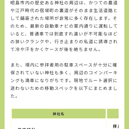
昭島市内の歴史ある神社の周辺は、かつての農道
や江戸時代の宿場町の裏道がそのまま生活道路と
して舗装された場所が非常に多く存在します。そ
のため、最新の自動車ナビの案内通りに運転して
いると、普通車では到底すれ違いが不可能なほど
の狭いクランクや、行き止まりの私道に誘導され
て冷や汗をかくケースが後を絶ちません。
また、境内に参拝者用の駐車スペースが十分に確
保されていない神社も多く、周辺のコインパーキ
ングも満車になりがちです。現地でルート選択に
迷わないための移動スペックを以下にまとめまし
た。
神社名
駐
拝島公