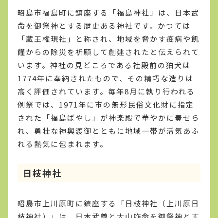
昭島市福島町に鎮座する「福島神社」は、日本武
命を御祭神とする歴史ある神社です。かつては
「蔵王権現社」と称され、地域を脅かす疫病や飢
饉からの除災を祈願して創建されたと伝えられて
います。神社の見どころである社殿前の狛犬は
1774年に奉納されたもので、その精巧な造りは
高く評価されています。毎年8月に執り行われる
例祭では、1971年に市の無形民俗文化財に指定
された「福島ばやし」が神楽殿で華やかに奏せら
れ、勇壮な神輿渡御とともに地域一帯が活気あふ
れる熱気に包まれます。
日枝神社
昭島市上川原町に鎮座する「日枝神社（上川原日
枝神社）」は、日本武尊と大山咋命を御祭神とす