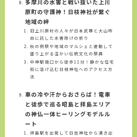
多摩川の水害と戦い抜いた上川
原町の守護神！日枝神社が繋ぐ
地域の絆
旧上川原村の人々が日本武尊と大山咋
命に託した水害除けの祈り
秋の例祭や地域のマルシェと連動して
盛り上がる温かい伝統文化の祭典
中神駅南口から徒歩11分！静かな住宅
街に溶け込む日枝神社へのアクセス方
法
車の冷や汗からおさらば！電車
と徒歩で巡る昭島と拝島エリア
の神仏一体ヒーリングモデルル
ート
拝島駅を出発して日吉神社から湧き出