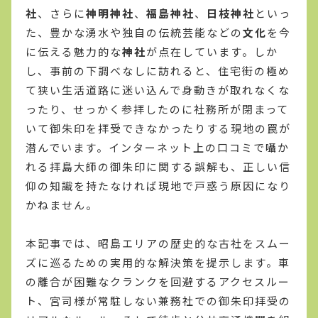
社
、さらに
神明神社
、
福島神社
、
日枝神社
といっ
た、豊かな湧水や独自の伝統芸能などの
文化
を今
に伝える魅力的な
神社
が点在しています。しか
し、事前の下調べなしに訪れると、住宅街の極め
て狭い生活道路に迷い込んで身動きが取れなくな
ったり、せっかく参拝したのに社務所が閉まって
いて御朱印を拝受できなかったりする現地の罠が
潜んでいます。インターネット上の口コミで囁か
れる拝島大師の御朱印に関する誤解も、正しい信
仰の知識を持たなければ現地で戸惑う原因になり
かねません。
本記事では、昭島エリアの歴史的な古社をスムー
ズに巡るための実用的な解決策を提示します。車
の離合が困難なクランクを回避するアクセスルー
ト、宮司様が常駐しない兼務社での御朱印拝受の