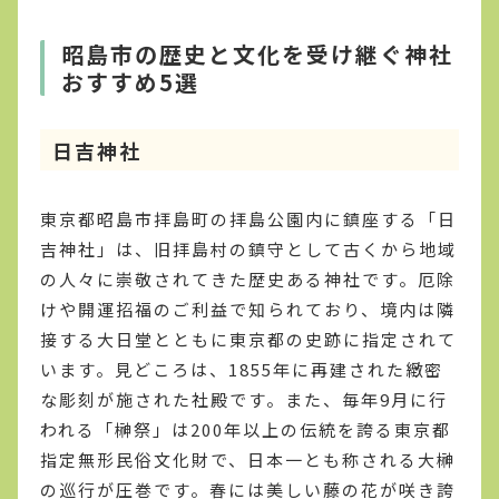
昭島市の歴史と文化を受け継ぐ神社
おすすめ5選
日吉神社
東京都昭島市拝島町の拝島公園内に鎮座する「日
吉神社」は、旧拝島村の鎮守として古くから地域
の人々に崇敬されてきた歴史ある神社です。厄除
けや開運招福のご利益で知られており、境内は隣
接する大日堂とともに東京都の史跡に指定されて
います。見どころは、1855年に再建された緻密
な彫刻が施された社殿です。また、毎年9月に行
われる「榊祭」は200年以上の伝統を誇る東京都
指定無形民俗文化財で、日本一とも称される大榊
の巡行が圧巻です。春には美しい藤の花が咲き誇